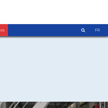
tos
FR